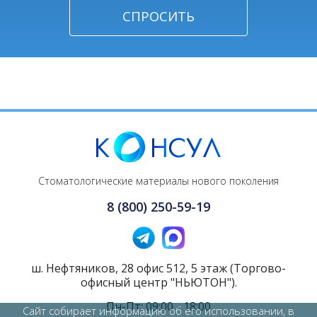
Стоматологические материалы нового поколения
8 (800) 250-59-19
ш. Нефтяников, 28 офис 512, 5 этаж (Торгово-
офисный центр "НЬЮТОН").
Пн-Пт: 09:00 - 18:00
Сайт собирает информацию об его использовании, в