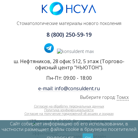
Стоматологические материалы нового поколения
8 (800) 250-59-19
ш. Нефтяников, 28 офис 512, 5 этаж (Торгово-
офисный центр "НЬЮТОН").
Пн-Пт: 09:00 - 18:00
e-mail: info@consuldent.ru
Выберите город:
Томск
Согласие на обработку персональных данных
Политика конфиденциальности
Согласие на получение предложений об акциях и скидках
ИП Баранова А.А. © 2025. Все права защищены
Сайт собирает информацию об его использовании, в
частности размещает файлы cookie в браузерах посетителей
Inquarta - создание сайтов
и продвижение, web-дизайн