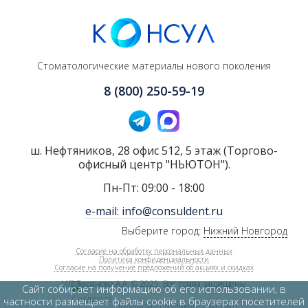
Стоматологические материалы нового поколения
8 (800) 250-59-19
ш. Нефтяников, 28 офис 512, 5 этаж (Торгово-
офисный центр "НЬЮТОН").
Пн-Пт: 09:00 - 18:00
e-mail: info@consuldent.ru
Выберите город:
Нижний Новгород
Согласие на обработку персональных данных
Политика конфиденциальности
Согласие на получение предложений об акциях и скидках
ИП Баранова А.А. © 2025. Все права защищены
Сайт собирает информацию об его использовании, в
частности размещает файлы cookie в браузерах посетителей
Inquarta - создание сайтов