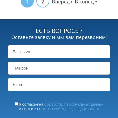
Текущая
1
Page
2
Следующая
Вперед ›
Последняя
В конец »
Нумерация
страниц
страница
страница
страница
ЕСТЬ ВОПРОСЫ?
Оставьте заявку и мы вам перезвоним!
Я согласен на
обработку персональных данных
и согласен с
политикой конфиденциальности