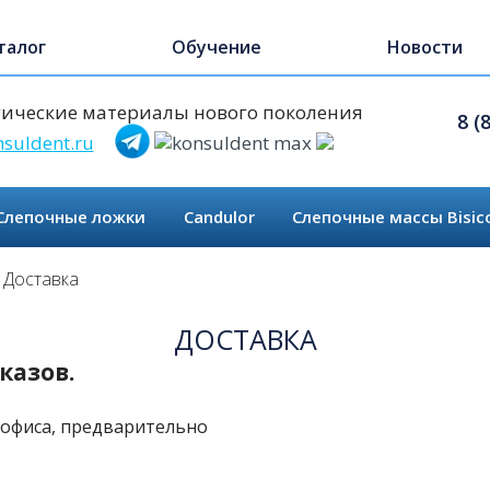
талог
Обучение
Новости
ические материалы нового поколения
8 (
suldent.ru
Слепочные ложки
Candulor
Слепочные массы Bisic
Доставка
ДОСТАВКА
казов.
з офиса, предварительно