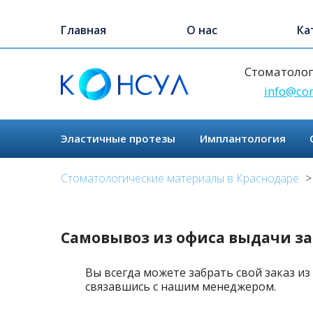
Перейти
к
Главная
О нас
Ка
основному
содержанию
Стоматолог
info@con
Эластичные протезы
Имплантология
Стоматологические материалы в Краснодаре
Самовывоз из офиса выдачи за
Вы всегда можете забрать свой заказ и
связавшись с нашим менеджером.