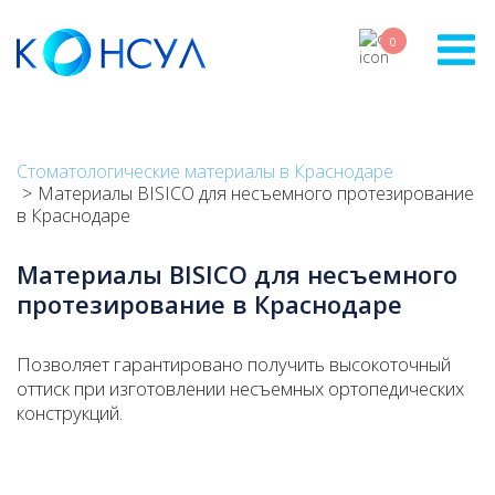
Перейти
к
0
основному
содержанию
Стоматологические материалы в Краснодаре
Материалы BISICO для несъемного протезирование
в Краснодаре
Материалы BISICO для несъемного
протезирование в Краснодаре
Позволяет гарантировано получить высокоточный
оттиск при изготовлении несъемных ортопедических
конструкций.