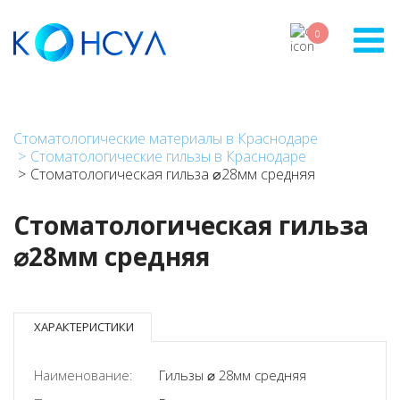
Перейти
к
0
основному
содержанию
Стоматологические материалы в Краснодаре
Стоматологические гильзы в Краснодаре
Стоматологическая гильза ⌀28мм средняя
Стоматологическая гильза
⌀28мм средняя
ХАРАКТЕРИСТИКИ
Наименование:
Гильзы ⌀ 28мм средняя