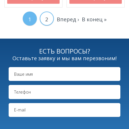
Текущая
1
Page
2
Следующая
Вперед ›
Последняя
В конец »
Нумерация
страниц
страница
страница
страница
ЕСТЬ ВОПРОСЫ?
Оставьте заявку и мы вам перезвоним!