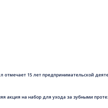
оплаты
Вы можете оплатить наличными в нашем
офисе, а также безналичным расчетом (для
юридических лиц и организаций)
СТАТЬИ
ул отмечает 15 лет предпринимательской деят
яя акция на набор для ухода за зубными прот