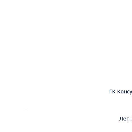
Петербургу
Быстрая и недорогая доставка
оборудования, материалов и инструментов
по всей России, включая Санкт-Петербург и
Ленинградскую область
ГК Конс
Летн