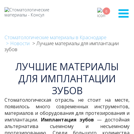
Перейти
к
0
основному
содержанию
Стоматологические материалы в Краснодаре
Новости
Лучшие материалы для имплантации
зубов
ЛУЧШИЕ МАТЕРИАЛЫ
ДЛЯ ИМПЛАНТАЦИИ
ЗУБОВ
Стоматологическая отрасль не стоит на месте,
появилось много современных инструментов,
материалов и оборудования для протезирования и
имплантации.
Имплантация зубов
— достойная
альтернатива съемному и несъемному
протезированию. Среди большого количества