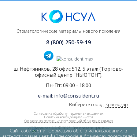
Стоматологические материалы нового поколения
8 (800) 250-59-19
ш. Нефтяников, 28 офис 512, 5 этаж (Торгово-
офисный центр "НЬЮТОН").
Пн-Пт: 09:00 - 18:00
e-mail: info@consuldent.ru
Выберите город:
Краснодар
Согласие на обработку персональных данных
Политика конфиденциальности
Согласие на получение предложений об акциях и скидках
ИП Баранова А.А. © 2025. Все права защищены
Сайт собирает информацию об его использовании, в
частности размещает файлы cookie в браузерах посетителей