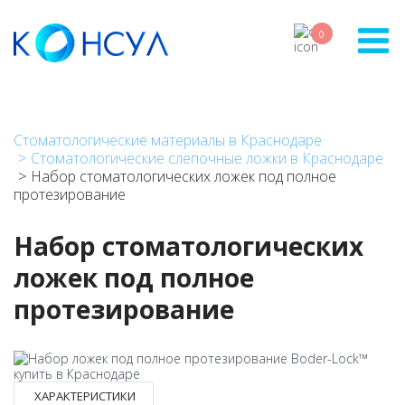
Перейти
к
0
основному
содержанию
Стоматологические материалы в Краснодаре
Стоматологические слепочные ложки в Краснодаре
Набор стоматологических ложек под полное
протезирование
Набор стоматологических
ложек под полное
протезирование
ХАРАКТЕРИСТИКИ