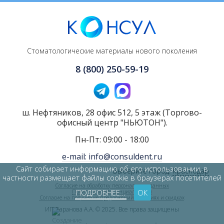
Стоматологические материалы нового поколения
8 (800) 250-59-19
ш. Нефтяников, 28 офис 512, 5 этаж (Торгово-
офисный центр "НЬЮТОН").
Пн-Пт: 09:00 - 18:00
e-mail: info@consuldent.ru
Сайт собирает информацию об его использовании, в
Выберите город:
Краснодар
частности размещает файлы cookie в браузерах посетителей
Согласие на обработку персональных данных
ПОДРОБНЕЕ…
ОК
Политика конфиденциальности
Согласие на получение предложений об акциях и скидках
ИП Баранова А.А. © 2025. Все права защищены