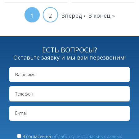
Текущая
1
Page
2
Следующая
Вперед ›
Последняя
В конец »
Нумерация
страниц
страница
страница
страница
ЕСТЬ ВОПРОСЫ?
Оставьте заявку и мы вам перезвоним!
Я согласен на
обработку персональных данных