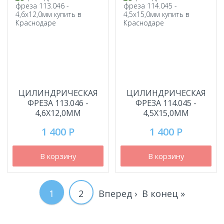
ЦИЛИНДРИЧЕСКАЯ
ЦИЛИНДРИЧЕСКАЯ
ФРЕЗА 113.046 -
ФРЕЗА 114.045 -
4,6Х12,0ММ
4,5Х15,0ММ
1 400 Р
1 400 Р
В корзину
В корзину
Текущая
1
Page
2
Следующая
Вперед ›
Последняя
В конец »
Нумерация
страниц
страница
страница
страница