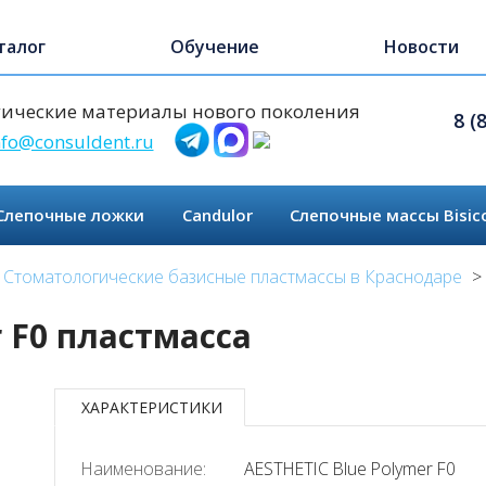
талог
Обучение
Новости
ические материалы нового поколения
8 (
nfo@consuldent.ru
Слепочные ложки
Candulor
Слепочные массы Bisic
Стоматологические базисные пластмассы в Краснодаре
r F0 пластмасса
ХАРАКТЕРИСТИКИ
Наименование:
AESTHETIC Blue Polymer F0