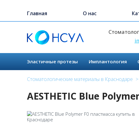
Перейти
к
Главная
О нас
Ка
основному
содержанию
Стоматолог
i
Эластичные протезы
Имплантология
Стоматологические материалы в Краснодаре
AESTHETIC Blue Polyme