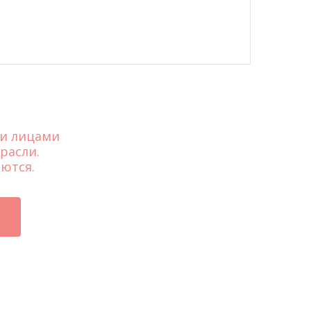
ми лицами
расли.
ются.