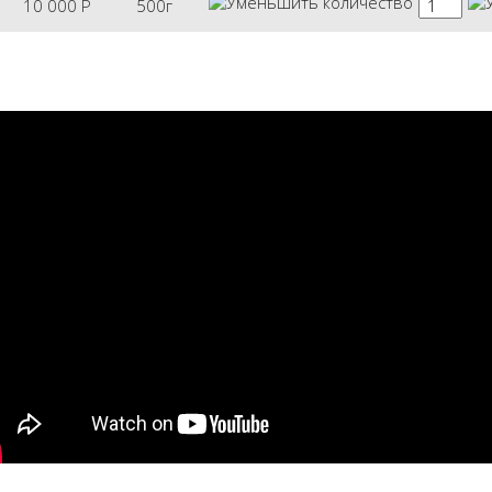
10 000
Р
500г