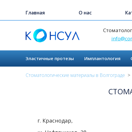
Skip
to
Главная
О нас
Ка
main
content
Стоматолог
info@con
Эластичные протезы
Имплантология
Стоматологические материалы в Волгограде
СТОМА
г. Краснодар,