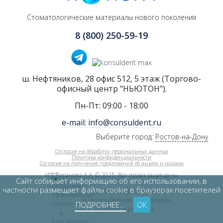
Стоматологические материалы нового поколения
8 (800) 250-59-19
ш. Нефтяников, 28 офис 512, 5 этаж (Торгово-
офисный центр "НЬЮТОН").
Пн-Пт: 09:00 - 18:00
e-mail: info@consuldent.ru
Выберите город:
Ростов-на-Дону
Согласие на обработку персональных данных
Политика конфиденциальности
Согласие на получение предложений об акциях и скидках
ИП Баранова А.А. © 2025. Все права защищены
Сайт собирает информацию об его использовании, в
частности размещает файлы cookie в браузерах посетителей
Inquarta - создание сайтов
и продвижение, web-дизайн
ПОДРОБНЕЕ…
ОК
сайтов и реклама