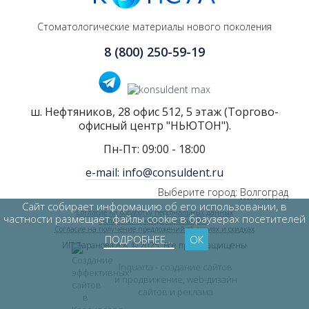
Стоматологические материалы нового поколения
8 (800) 250-59-19
ш. Нефтяников, 28 офис 512, 5 этаж (Торгово-
офисный центр "НЬЮТОН").
Пн-Пт: 09:00 - 18:00
e-mail: info@consuldent.ru
Выберите город:
Волгоград
Сайт собирает информацию об его использовании, в
Согласие на обработку персональных данных
частности размещает файлы cookie в браузерах посетителей
Политика конфиденциальности
Согласие на получение предложений об акциях и скидках
ПОДРОБНЕЕ…
ОК
ИП Баранова А.А. © 2025. Все права защищены
Inquarta - создание сайтов
и продвижение, web-дизайн
сайтов и реклама