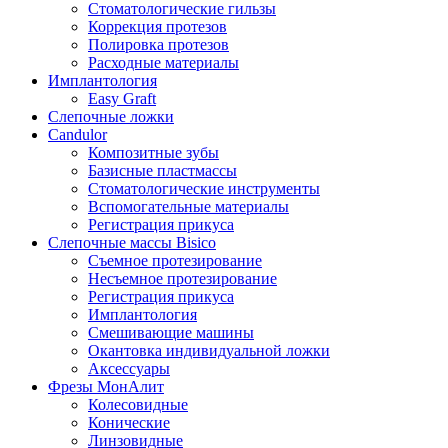
меню
Стоматологические гильзы
Коррекция протезов
Полировка протезов
Расходные материалы
Имплантология
Easy Graft
Слепочные ложки
Candulor
Композитные зубы
Базисные пластмассы
Стоматологические инструменты
Вспомогательные материалы
Регистрация прикуса
Слепочные массы Bisico
Съемное протезирование
Несъемное протезирование
Регистрация прикуса
Имплантология
Смешивающие машины
Окантовка индивидуальной ложки
Аксессуары
Фрезы МонАлит
Колесовидные
Конические
Линзовидные