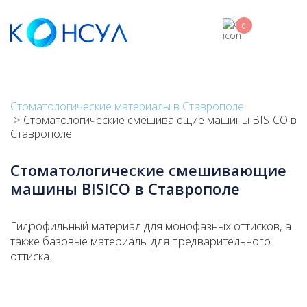
Skip
to
0
main
content
Стоматологические материалы в Ставрополе
Стоматологические смешивающие машины BISICO в
Ставрополе
Стоматологические смешивающие
машины BISICO в Ставрополе
Гидрофильный материал для монофазных оттисков, а
также базовые материалы для предварительного
оттиска.