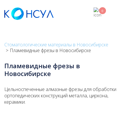
Skip
to
0
main
content
Стоматологические материалы в Новосибирске
Пламевидные фрезы в Новосибирске
Пламевидные фрезы в
Новосибирске
Цельноспеченные алмазные фрезы для обработки
ортопедических конструкций металла, циркона,
керамики.