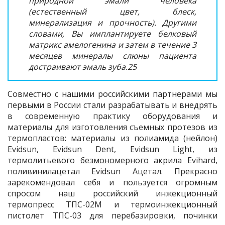
природной эмали человека
(естественный цвет, блеск,
минерализация и прочность). Другими
словами, Вы имплантируете белковый
матрикс амелогенина и затем в течение 3
месяцев минералы слюны пациента
достраивают эмаль зуба.25
Совместно с нашими российскими партнерами мы
первыми в России стали разрабатывать и внедрять
в современную практику оборудования и
материалы для изготовления съемных протезов из
термопластов: материалы из полиамида (нейлон)
Evidsun, Evidsun Dent, Evidsun Light, из
термолитьевого
безмономерного
акрила Evihard,
поливинилацетал Evidsun Ацетал. Прекрасно
зарекомендовал себя и пользуется огромным
спросом наш российский инжекционный
термопресс ТПС-02М и термоинжекционный
пистолет ТПС-03 для перебазировки, починки