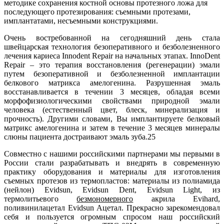
методике сохранения костной основы протезного ложа для
последующего протезирования: съемными протезами,
имплантатами, несъемными конструкциями.
Очень востребованной на сегодняшний день стала
швейцарская технология безоперативного и безболезненного
лечения кариеса Innodent Repair на начальных этапах. InnoDent
Repair – это терапия восстановления (регенерации) эмали
путем безоперативной и безболезненной имплантации
белкового матрикса амелогенина. Разрушенная эмаль
восстанавливается в течении 3 месяцев, обладая всеми
морфофизиологическими свойствами природной эмали
человека (естественный цвет, блеск, минерализация и
прочность). Другими словами, Вы имплантируете белковый
матрикс амелогенина и затем в течение 3 месяцев минералы
слюны пациента достраивают эмаль зуба.25
Совместно с нашими российскими партнерами мы первыми в
России стали разрабатывать и внедрять в современную
практику оборудования и материалы для изготовления
съемных протезов из термопластов: материалы из полиамида
(нейлон) Evidsun, Evidsun Dent, Evidsun Light, из
термолитьевого
безмономерного
акрила Evihard,
поливинилацетал Evidsun Ацетал. Прекрасно зарекомендовал
себя и пользуется огромным спросом наш российский