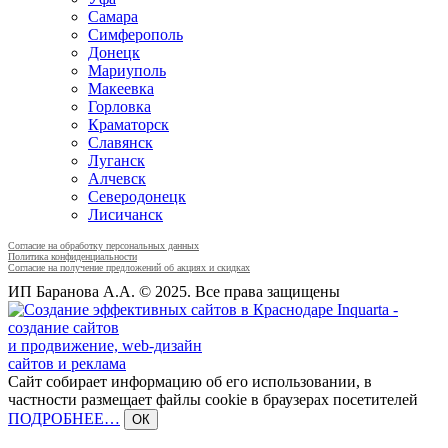
Самара
Симферополь
Донецк
Мариуполь
Макеевка
Горловка
Краматорск
Славянск
Луганск
Алчевск
Северодонецк
Лисичанск
Согласие на обработку персональных данных
Политика конфиденциальности
Согласие на получение предложений об акциях и скидках
ИП Баранова А.А. © 2025. Все права защищены
Inquarta -
создание сайтов
и продвижение, web-дизайн
сайтов и реклама
Сайт собирает информацию об его использовании, в
частности размещает файлы cookie в браузерах посетителей
ПОДРОБНЕЕ…
ОК