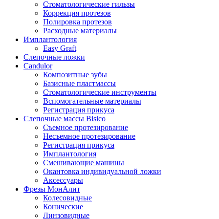
меню
Стоматологические гильзы
Коррекция протезов
Полировка протезов
Расходные материалы
Имплантология
Easy Graft
Слепочные ложки
Candulor
Композитные зубы
Базисные пластмассы
Стоматологические инструменты
Вспомогательные материалы
Регистрация прикуса
Слепочные массы Bisico
Съемное протезирование
Несъемное протезирование
Регистрация прикуса
Имплантология
Смешивающие машины
Окантовка индивидуальной ложки
Аксессуары
Фрезы МонАлит
Колесовидные
Конические
Линзовидные