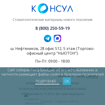
Стоматологические материалы нового поколения
8 (800) 250-59-19
ш. Нефтяников, 28 офис 512, 5 этаж (Торгово-
офисный центр "НЬЮТОН").
Пн-Пт: 09:00 - 18:00
e-mail: info@consuldent.ru
Сайт собирает информацию об его использовании, в
частности размещает файлы cookie в браузерах посетителей
Выберите город:
Самара
ПОДРОБНЕЕ…
ОК
Согласие на обработку персональных данных
Политика конфиденциальности
Согласие на получение предложений об акциях и скидках
ИП Баранова А.А. © 2025. Все права защищены
Inquarta - создание сайтов