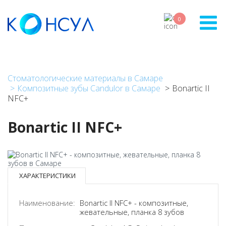
Skip
to
0
main
content
Стоматологические материалы в Самаре
Композитные зубы Candulor в Самаре
Bonartic II
NFC+
Bonartic II NFC+
ХАРАКТЕРИСТИКИ
Наименование:
Bonartic II NFC+ - композитные,
жевательные, планка 8 зубов