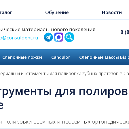
талог
Обучение
Новости
ические материалы нового поколения
8 (
fo@consuldent.ru
Слепочные ложки
Candulor
Слепочные массы Bisi
ериалы и инструменты для полировки зубных протезов в С
трументы для полиров
е
я полировки съемных и несъемных ортопедически