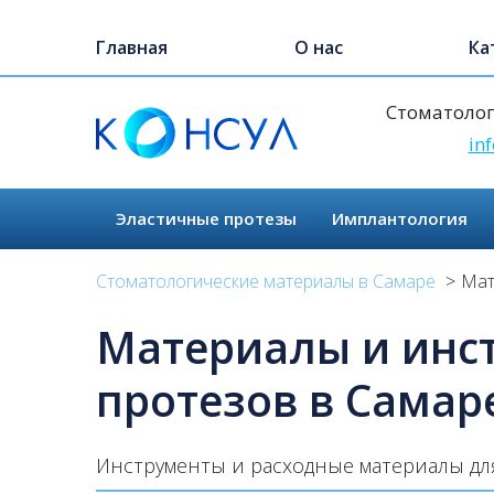
Skip
to
Главная
О нас
Ка
main
content
Стоматолог
in
Эластичные протезы
Имплантология
Стоматологические материалы в Самаре
Мат
Материалы и инс
протезов в Самар
Инструменты и расходные материалы дл