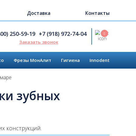
Доставка
Контакты
Search
800) 250-59-19
+7 (918) 972-74-04
0
Заказать звонок
co
Фрезы МонАлит
Гигиена
Innodent
амаре
ки зубных
х конструкций.