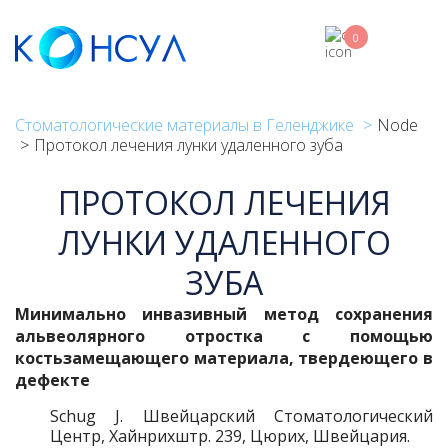
Skip
to
0
main
content
Стоматологические материалы в Геленджике
Node
Протокол лечения лунки удаленного зуба
ПРОТОКОЛ ЛЕЧЕНИЯ
ЛУНКИ УДАЛЕННОГО
ЗУБА
Минимально инвазивный метод сохранения
альвеолярного отростка с помощью
костьзамещающего материала, твердеющего в
дефекте
Schug J. Швейцарский Стоматологический
Центр, Хайнрихштр. 239, Цюрих, Швейцария.