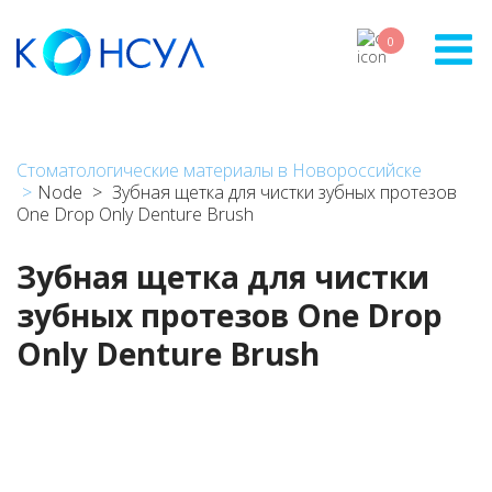
Skip
to
0
main
content
Стоматологические материалы в Новороссийске
Node
Зубная щетка для чистки зубных протезов
One Drop Only Denture Brush
Зубная щетка для чистки
зубных протезов One Drop
Only Denture Brush